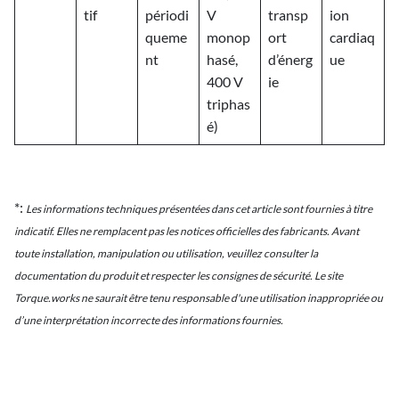
tif
périodi
V
transp
ion
queme
monop
ort
cardiaq
nt
hasé,
d’énerg
ue
400 V
ie
triphas
é)
*:
Les informations techniques présentées dans cet article sont fournies à titre
indicatif. Elles ne remplacent pas les notices officielles des fabricants. Avant
toute installation, manipulation ou utilisation, veuillez consulter la
documentation du produit et respecter les consignes de sécurité. Le site
Torque.works ne saurait être tenu responsable d'une utilisation inappropriée ou
d’une interprétation incorrecte des informations fournies.