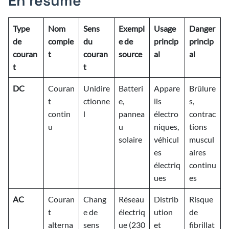
En résumé
Type
Nom
Sens
Exempl
Usage
Danger
de
comple
du
e de
princip
princip
couran
t
couran
source
al
al
t
t
DC
Couran
Unidire
Batteri
Appare
Brûlure
t
ctionne
e,
ils
s,
contin
l
pannea
électro
contrac
u
u
niques,
tions
solaire
véhicul
muscul
es
aires
électriq
continu
ues
es
AC
Couran
Chang
Réseau
Distrib
Risque
t
e de
électriq
ution
de
alterna
sens
ue (230
et
fibrillat