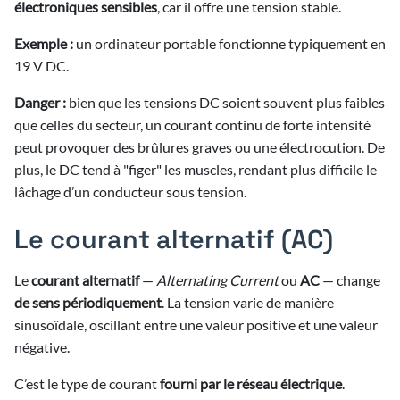
électroniques sensibles
, car il offre une tension stable.
3/2026
Exemple :
un ordinateur portable fonctionne typiquement en
3/2026
19 V DC.
Danger :
bien que les tensions DC soient souvent plus faibles
que celles du secteur, un courant continu de forte intensité
peut provoquer des brûlures graves ou une électrocution. De
plus, le DC tend à "figer" les muscles, rendant plus difficile le
lâchage d’un conducteur sous tension.
Le courant alternatif (AC)
Le
courant alternatif
—
Alternating Current
ou
AC
— change
de sens périodiquement
. La tension varie de manière
sinusoïdale, oscillant entre une valeur positive et une valeur
négative.
C’est le type de courant
fourni par le réseau électrique
.