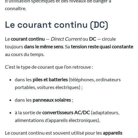
d’utilisation spécifiques et des niveaux de danger à
6/2026
connaître.
6/2026
6/2026
Le courant continu (DC)
6/2026
6/2026
5/2026
Le
courant continu
—
Direct Current
ou
DC
— circule
re
6/2026
6/2026
3/2026
toujours
dans le même sens
. Sa
tension reste quasi constante
5/2026
3/2026
au cours du temps.
6/2026
3/2026
4/2026
2/2025
5/2026
3/2026
2/2026
C’est le type de courant que l’on retrouve :
3/2026
4/2026
2/2025
2/2026
5/2026
2/2026
dans les
piles et batteries
(téléphones, ordinateurs
3/2026
4/2026
2/2026
portables, voitures électriques) ;
2/2026
3/2026
4/2026
dans les
panneaux solaires
;
2/2026
3/2026
4/2026
à la sortie de
convertisseurs AC/DC
(adaptateurs,
3/2026
alimentations d’appareils électroniques).
3/2026
Le courant continu est souvent utilisé pour les
appareils