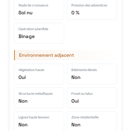
Stade de croissance
Pression des adventices
Sol nu
0 %
Opération planifiée
Binage
Environnement adjacent
Végétation haute
Bâtiments élevés
Oui
Non
Structures métalliques
Fossé ou talus
Non
Oui
Lignes haute tension
Zone résidentielle
Non
Non