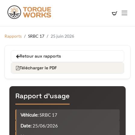
Se rendre au contenu
Rapports
SRBC 17
25 juin 2026
Retour aux rapports
Télécharger le PDF
Rapport d'usage
Véhicule:
SRBC 17
Date:
25/06/2026