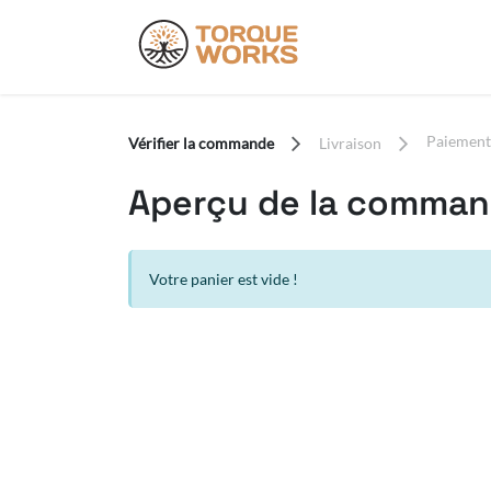
Se rendre au contenu
Produits
Do
Paiement
Vérifier la commande
Livraison
Aperçu de la comma
Votre panier est vide !