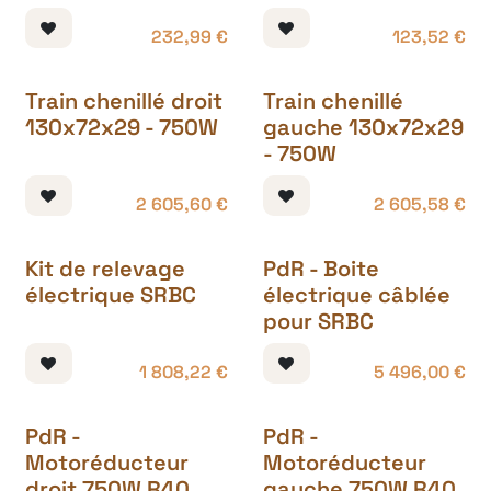
232,99
€
123,52
€
Train chenillé droit
Train chenillé
130x72x29 - 750W
gauche 130x72x29
- 750W
2 605,60
€
2 605,58
€
Kit de relevage
PdR - Boite
électrique SRBC
électrique câblée
pour SRBC
1 808,22
€
5 496,00
€
PdR -
PdR -
Motoréducteur
Motoréducteur
droit 750W R40
gauche 750W R40