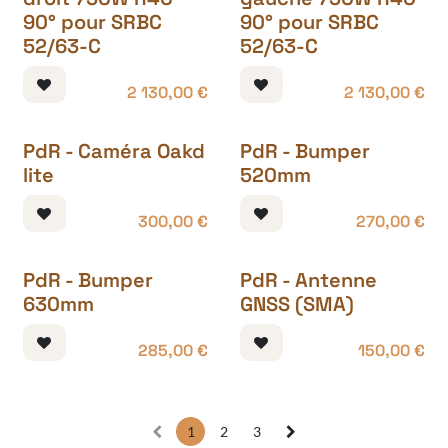
90° pour SRBC
90° pour SRBC
52/63-C
52/63-C
2 130,00
€
2 130,00
€
PdR - Caméra Oakd
PdR - Bumper
lite
520mm
300,00
€
270,00
€
PdR - Bumper
PdR - Antenne
630mm
GNSS (SMA)
285,00
€
150,00
€
1
2
3