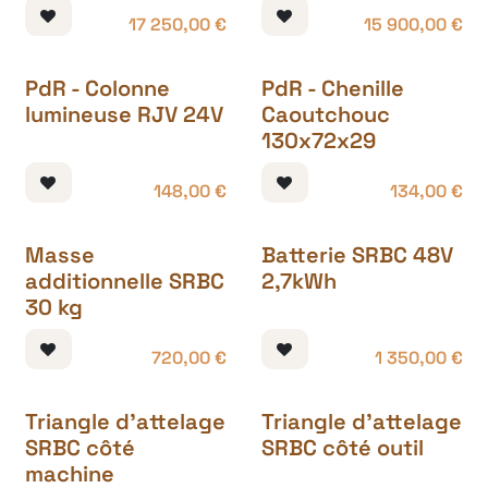
17 250,00
€
15 900,00
€
PdR - Colonne
PdR - Chenille
lumineuse RJV 24V
Caoutchouc
130x72x29
148,00
€
134,00
€
Masse
Batterie SRBC 48V
additionnelle SRBC
2,7kWh
30 kg
720,00
€
1 350,00
€
Triangle d'attelage
Triangle d'attelage
SRBC côté
SRBC côté outil
machine