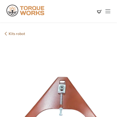
Se rendre au contenu
Kits robot