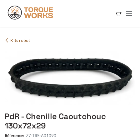
Se rendre au contenu
Kits robot
PdR - Chenille Caoutchouc
130x72x29
Réference:
Z7-TRS-A01090