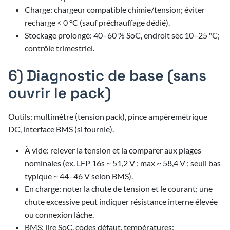
Charge: chargeur compatible chimie/tension; éviter
recharge < 0 °C (sauf préchauffage dédié).
Stockage prolongé: 40–60 % SoC, endroit sec 10–25 °C;
contrôle trimestriel.
6) Diagnostic de base (sans
ouvrir le pack)
Outils: multimètre (tension pack), pince ampèremétrique
DC, interface BMS (si fournie).
À vide: relever la tension et la comparer aux plages
nominales (ex. LFP 16s ~ 51,2 V ; max ~ 58,4 V ; seuil bas
typique ~ 44–46 V selon BMS).
En charge: noter la chute de tension et le courant; une
chute excessive peut indiquer résistance interne élevée
ou connexion lâche.
BMS: lire SoC, codes défaut, températures;