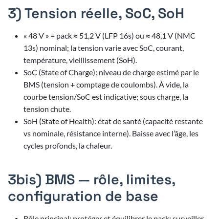
3) Tension réelle, SoC, SoH
« 48 V » = pack ≈ 51,2 V (LFP 16s) ou ≈ 48,1 V (NMC
13s) nominal; la tension varie avec SoC, courant,
température, vieillissement (SoH).
SoC (State of Charge): niveau de charge estimé par le
BMS (tension + comptage de coulombs). À vide, la
courbe tension/SoC est indicative; sous charge, la
tension chute.
SoH (State of Health): état de santé (capacité restante
vs nominale, résistance interne). Baisse avec l’âge, les
cycles profonds, la chaleur.
3bis) BMS — rôle, limites,
configuration de base
Rôle principal: protéger et équilibrer le pack; surveiller