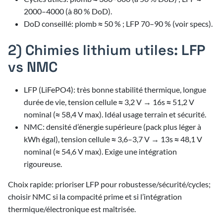
3/2026
2000–4000 (à 80 % DoD).
DoD conseillé: plomb ≈ 50 % ; LFP 70–90 % (voir specs).
3/2026
2) Chimies lithium utiles: LFP
vs NMC
LFP (LiFePO4): très bonne stabilité thermique, longue
durée de vie, tension cellule ≈ 3,2 V → 16s ≈ 51,2 V
nominal (≈ 58,4 V max). Idéal usage terrain et sécurité.
NMC: densité d’énergie supérieure (pack plus léger à
kWh égal), tension cellule ≈ 3,6–3,7 V → 13s ≈ 48,1 V
nominal (≈ 54,6 V max). Exige une intégration
rigoureuse.
Choix rapide: prioriser LFP pour robustesse/sécurité/cycles;
choisir NMC si la compacité prime et si l’intégration
thermique/électronique est maîtrisée.