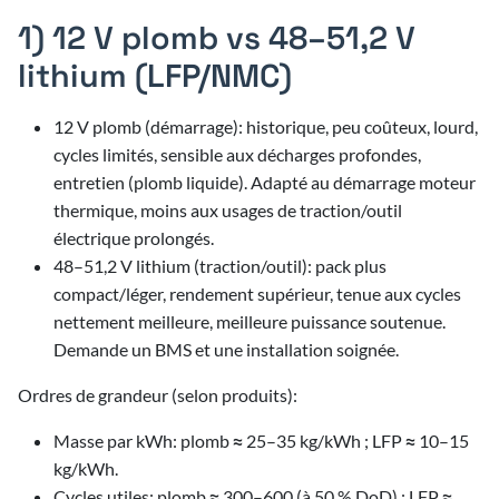
6/2026
1) 12 V plomb vs 48–51,2 V
6/2026
6/2026
lithium (LFP/NMC)
6/2026
6/2026
12 V plomb (démarrage): historique, peu coûteux, lourd,
5/2026
re
6/2026
cycles limités, sensible aux décharges profondes,
6/2026
3/2026
5/2026
entretien (plomb liquide). Adapté au démarrage moteur
3/2026
6/2026
3/2026
4/2026
thermique, moins aux usages de traction/outil
2/2025
5/2026
3/2026
2/2026
électrique prolongés.
3/2026
4/2026
2/2025
2/2026
48–51,2 V lithium (traction/outil): pack plus
5/2026
2/2026
compact/léger, rendement supérieur, tenue aux cycles
3/2026
4/2026
2/2026
nettement meilleure, meilleure puissance soutenue.
2/2026
3/2026
4/2026
Demande un BMS et une installation soignée.
2/2026
3/2026
4/2026
Ordres de grandeur (selon produits):
3/2026
Masse par kWh: plomb ≈ 25–35 kg/kWh ; LFP ≈ 10–15
kg/kWh.
3/2026
Cycles utiles: plomb ≈ 300–600 (à 50 % DoD) ; LFP ≈