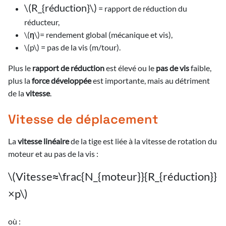
\(R_{réduction}\)
​ = rapport de réduction du
3/2026
réducteur,
3/2026
\(η\)= rendement global (mécanique et vis),
\(p\) = pas de la vis (m/tour).
Plus le
rapport de réduction
est élevé ou le
pas de vis
faible,
plus la
force développée
est importante, mais au détriment
de la
vitesse
.
Vitesse de déplacement
La
vitesse linéaire
de la tige est liée à la vitesse de rotation du
moteur et au pas de la vis :
\(Vitesse≈\frac{N_{moteur}}{R_{réduction}}
×p\)
où :