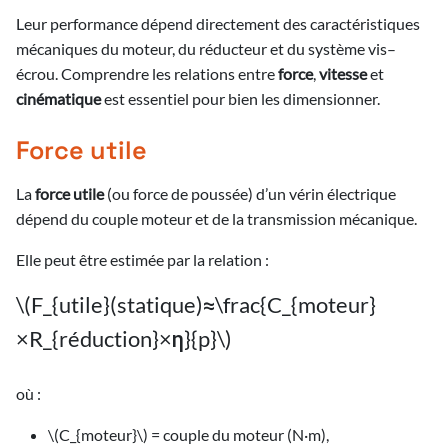
6/2026
Leur performance dépend directement des caractéristiques
mécaniques du moteur, du réducteur et du système vis–
6/2026
6/2026
écrou. Comprendre les relations entre
force
,
vitesse
et
6/2026
cinématique
est essentiel pour bien les dimensionner.
6/2026
5/2026
re
6/2026
6/2026
Force utile
3/2026
5/2026
3/2026
6/2026
3/2026
4/2026
2/2025
La
force utile
(ou force de poussée) d’un vérin électrique
5/2026
3/2026
2/2026
dépend du couple moteur et de la transmission mécanique.
3/2026
4/2026
2/2025
2/2026
5/2026
2/2026
Elle peut être estimée par la relation :
3/2026
4/2026
2/2026
2/2026
\(F_{utile}(statique)≈\frac{C_{moteur}
3/2026
4/2026
2/2026
×R_{réduction}×η}{p}\)
3/2026
4/2026
3/2026
où :
3/2026
\(C_{moteur}\)​ = couple du moteur (N·m),