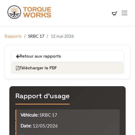
Se rendre au contenu
Rapports
SRBC 17
12 mai 2026
Retour aux rapports
Télécharger le PDF
Rapport d'usage
Véhicule:
SRBC 17
Date:
12/05/2026