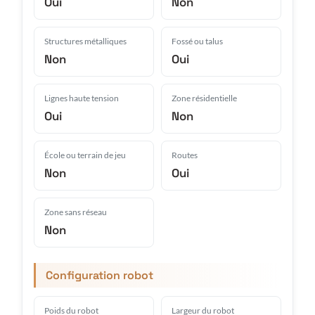
Oui
Non
Structures métalliques
Fossé ou talus
Non
Oui
Lignes haute tension
Zone résidentielle
Oui
Non
École ou terrain de jeu
Routes
Non
Oui
Zone sans réseau
Non
Configuration robot
Poids du robot
Largeur du robot