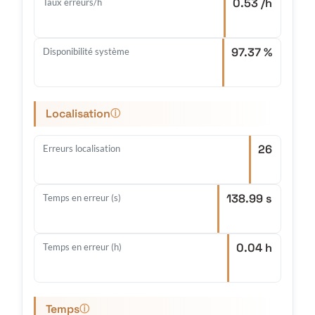
0.53 /h
Taux erreurs/h
97.37 %
Disponibilité système
Localisation
ⓘ
26
Erreurs localisation
138.99 s
Temps en erreur (s)
0.04 h
Temps en erreur (h)
Temps
ⓘ