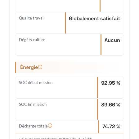
Globalement satisfait
Qualité travail
Aucun
Dégâts culture
Énergie
ⓘ
92.95 %
SOC début mission
39.66 %
SOC fin mission
74.72 %
ⓘ
Décharge totale
Pour une capacité du pack batterie de : 2.54 kWh