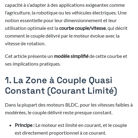
6/2026
capacité à s’adapter à des applications exigeantes comme
l’agriculture, la robotique ou les véhicules électriques. Une
6/2026
6/2026
notion essentielle pour leur dimensionnement et leur
utilisation optimale est la
courbe couple/vitesse
, qui décrit
6/2026
6/2026
comment le couple délivré par le moteur évolue avec la
5/2026
re
6/2026
vitesse de rotation.
6/2026
3/2026
5/2026
3/2026
Cet article présente un
modèle simplifié
de cette courbe et
6/2026
3/2026
4/2026
2/2025
5/2026
ses implications pratiques.
3/2026
2/2026
3/2026
4/2026
2/2025
2/2026
5/2026
2/2026
1. La Zone à Couple Quasi
3/2026
4/2026
2/2026
Constant (Courant Limité)
2/2026
3/2026
4/2026
2/2026
Dans la plupart des moteurs BLDC, pour les vitesses faibles à
3/2026
4/2026
modérées, le couple délivré reste presque constant.
3/2026
Principe :
Le moteur est limité en courant, et le couple
3/2026
est directement proportionnel à ce courant.