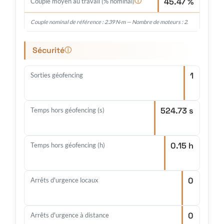
45.47 %
ⓘ
Couple moyen au travail (% nominal)
Couple nominal de référence : 2.39 N·m — Nombre de moteurs : 2.
Sécurité
ⓘ
1
Sorties géofencing
524.73 s
Temps hors géofencing (s)
0.15 h
Temps hors géofencing (h)
0
Arrêts d'urgence locaux
0
Arrêts d'urgence à distance