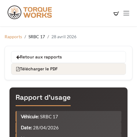
Se rendre au contenu
Rapports
SRBC 17
28 avril 2026
Retour aux rapports
Télécharger le PDF
Rapport d'usage
Véhicule:
SRBC 17
Date:
28/04/2026