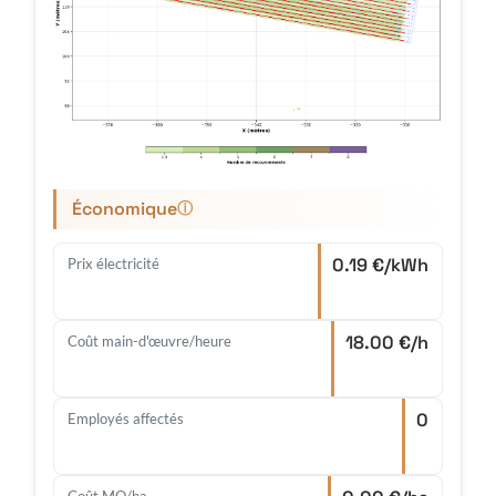
Économique
ⓘ
0.19 €/kWh
Prix électricité
18.00 €/h
Coût main-d'œuvre/heure
0
Employés affectés
Coût MO/ha