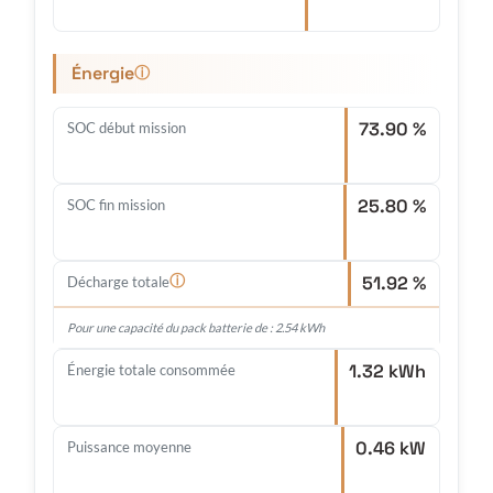
Énergie
ⓘ
73.90 %
SOC début mission
25.80 %
SOC fin mission
51.92 %
ⓘ
Décharge totale
Pour une capacité du pack batterie de : 2.54 kWh
1.32 kWh
Énergie totale consommée
0.46 kW
Puissance moyenne