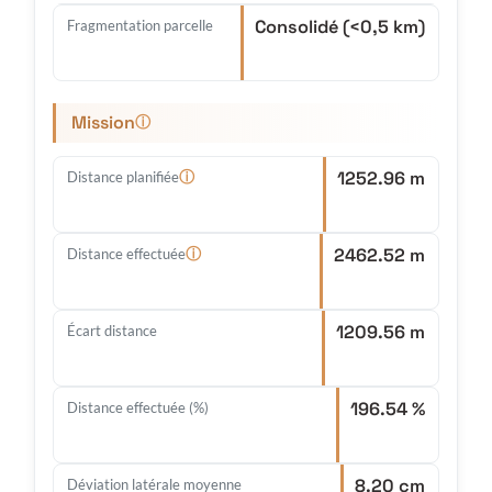
Consolidé (<0,5 km)
Fragmentation parcelle
Mission
ⓘ
1252.96 m
ⓘ
Distance planifiée
2462.52 m
ⓘ
Distance effectuée
1209.56 m
Écart distance
196.54 %
Distance effectuée (%)
8.20 cm
Déviation latérale moyenne