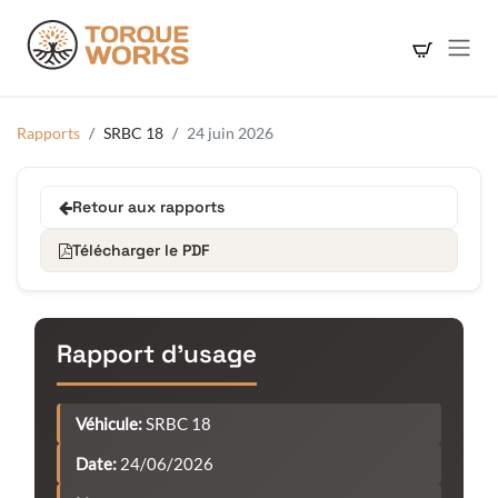
Se rendre au contenu
Rapports
SRBC 18
24 juin 2026
Retour aux rapports
Télécharger le PDF
Rapport d'usage
Véhicule:
SRBC 18
Date:
24/06/2026