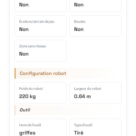
Non
Non
École ou terrain de jeu
Routes
Non
Non
Zone sans réseau
Non
Configuration robot
Poids du robot
Largeur du robot
220 kg
0.64 m
Outil
Nom de l'outil
Type d'outil
griffes
Tiré