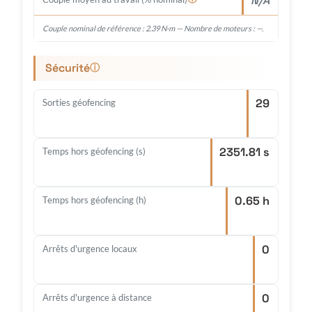
N/A
Couple nominal de référence : 2.39 N·m — Nombre de moteurs : —.
Sécurité
ⓘ
29
Sorties géofencing
2351.81 s
Temps hors géofencing (s)
0.65 h
Temps hors géofencing (h)
0
Arrêts d'urgence locaux
0
Arrêts d'urgence à distance