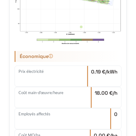
Économique
ⓘ
0.19 €/kWh
Prix électricité
18.00 €/h
Coût main-d'œuvre/heure
0
Employés affectés
0.00 €/ha
Coût MO/ha