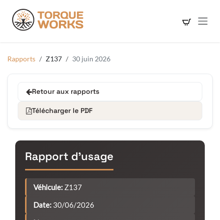
Se rendre au contenu
Rapports
Z137
30 juin 2026
Retour aux rapports
Télécharger le PDF
Rapport d'usage
Véhicule:
Z137
Date:
30/06/2026