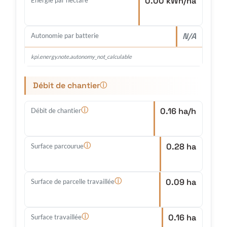
0.00 kWh/ha
N/A
Autonomie par batterie
kpi.energy.note.autonomy_not_calculable
Débit de chantier
ⓘ
0.16 ha/h
ⓘ
Débit de chantier
0.28 ha
ⓘ
Surface parcourue
0.09 ha
ⓘ
Surface de parcelle travaillée
0.16 ha
ⓘ
Surface travaillée