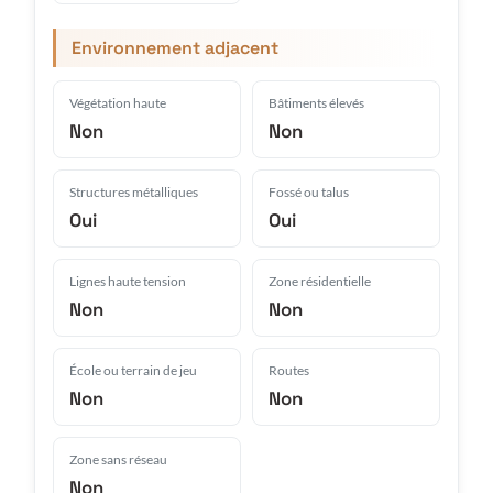
Environnement adjacent
Végétation haute
Bâtiments élevés
Non
Non
Structures métalliques
Fossé ou talus
Oui
Oui
Lignes haute tension
Zone résidentielle
Non
Non
École ou terrain de jeu
Routes
Non
Non
Zone sans réseau
Non