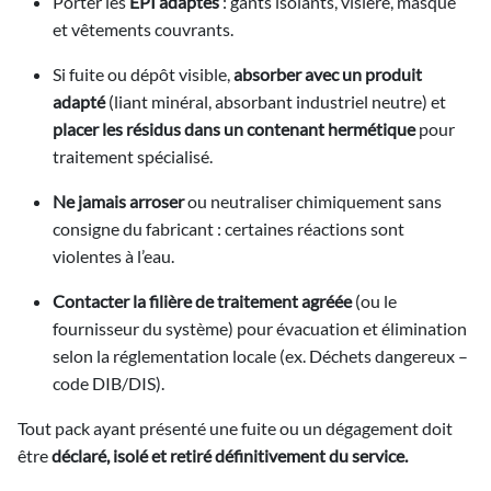
Porter les
EPI adaptés
: gants isolants, visière, masque
et vêtements couvrants.
Si fuite ou dépôt visible,
absorber avec un produit
adapté
(liant minéral, absorbant industriel neutre) et
placer les résidus dans un contenant hermétique
pour
traitement spécialisé.
Ne jamais arroser
ou neutraliser chimiquement sans
consigne du fabricant : certaines réactions sont
violentes à l’eau.
Contacter la filière de traitement agréée
(ou le
fournisseur du système) pour évacuation et élimination
selon la réglementation locale (ex. Déchets dangereux –
code DIB/DIS).
Tout pack ayant présenté une fuite ou un dégagement doit
être
déclaré, isolé et retiré définitivement du service.