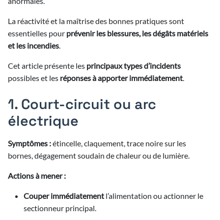
anormales.
6/2026
La réactivité et la maîtrise des bonnes pratiques sont
6/2026
6/2026
essentielles pour
prévenir les blessures, les dégâts matériels
et les incendies
.
6/2026
6/2026
5/2026
re
Cet article présente les
principaux types d’incidents
6/2026
6/2026
3/2026
possibles et les
réponses à apporter immédiatement
.
5/2026
3/2026
6/2026
3/2026
4/2026
2/2025
5/2026
1. Court-circuit ou arc
3/2026
2/2026
3/2026
4/2026
2/2025
2/2026
électrique
5/2026
2/2026
3/2026
4/2026
2/2026
Symptômes :
étincelle, claquement, trace noire sur les
2/2026
3/2026
4/2026
bornes, dégagement soudain de chaleur ou de lumière.
2/2026
3/2026
4/2026
Actions à mener :
3/2026
Couper immédiatement
l’alimentation ou actionner le
sectionneur principal.
3/2026