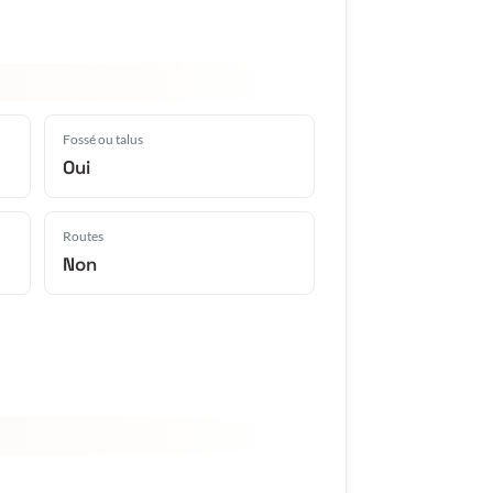
Fossé ou talus
Oui
Routes
Non