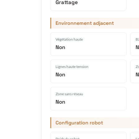
Grattage
Environnement adjacent
Végétation haute
Bâ
Non
N
Lignes haute tension
Zo
Non
N
Zone sans réseau
Non
Configuration robot
Poids du robot
L