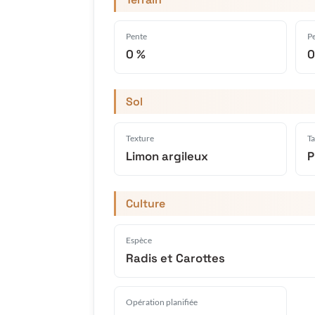
Pente
Pe
0 %
0
Sol
Texture
Ta
Limon argileux
P
Culture
Espèce
Radis et Carottes
Opération planifiée