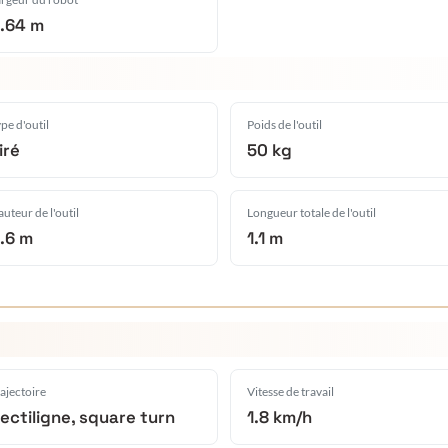
.64 m
pe d'outil
Poids de l'outil
iré
50 kg
uteur de l'outil
Longueur totale de l'outil
.6 m
1.1 m
ajectoire
Vitesse de travail
ectiligne, square turn
1.8 km/h