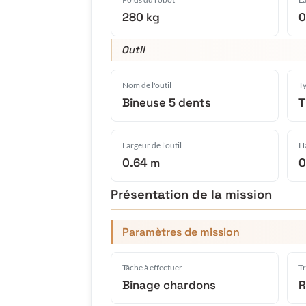
280 kg
0
Outil
Nom de l'outil
Ty
Bineuse 5 dents
T
Largeur de l'outil
Ha
0.64 m
0
Présentation de la mission
Paramètres de mission
Tâche à effectuer
Tr
Binage chardons
R