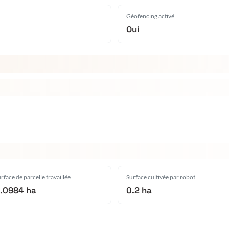
Géofencing activé
Oui
rface de parcelle travaillée
Surface cultivée par robot
.0984 ha
0.2 ha