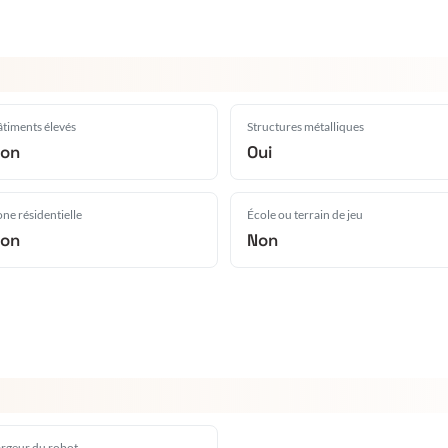
timents élevés
Structures métalliques
on
Oui
ne résidentielle
École ou terrain de jeu
on
Non
argeur du robot