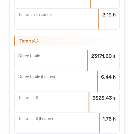
2.19 h
Temps en erreur (h)
Temps
ⓘ
23171.60 s
Durée totale
6.44 h
Durée totale (heures)
6323.43 s
Temps actif
1.76 h
Temps actif (heures)