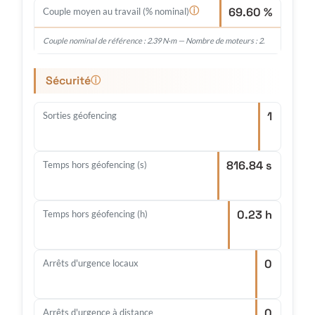
69.60 %
ⓘ
Couple moyen au travail (% nominal)
Couple nominal de référence : 2.39 N·m — Nombre de moteurs : 2.
Sécurité
ⓘ
1
Sorties géofencing
816.84 s
Temps hors géofencing (s)
0.23 h
Temps hors géofencing (h)
0
Arrêts d'urgence locaux
0
Arrêts d'urgence à distance