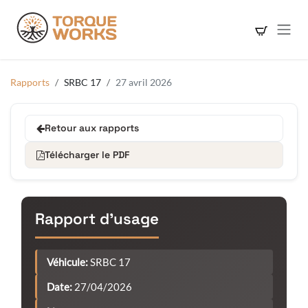
Se rendre au contenu
Rapports
SRBC 17
27 avril 2026
Retour aux rapports
Télécharger le PDF
Rapport d'usage
Véhicule:
SRBC 17
Date:
27/04/2026