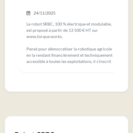
24/11/2025
Le robot SRBC, 100 % électrique et modulable,
B
est proposé à partir de 13 500 € HT sur
ww
www.torque.works.
p
c
Pensé pour démocratiser la robotique agricole
o
en la rendant financièrement et techniquement
a
accessible à toutes les exploitations, il s’inscrit
conve
pleinement dans un contexte de transition
i
agroécologique. Conçu et fabriqué en France, il
c
est ensuite assemblé directement sur
l
l’exploitation agricole.
Avec le robot SRBC, SABI AGRI lance une
w
innovation qui bouleverse les règles du jeu : le
premier robot agricole modulable, électrique et
vendu directement sur sa plate-forme de e-
commerce : www.torque.works
Ce mode de distribution en ligne offre une
transparence totale sur le prix, une accessibilité