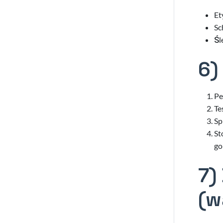
Et
Sc
Śl
6)
Pe
Te
Sp
St
go
7)
(w