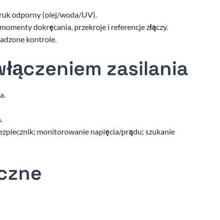
 druk odporny (olej/woda/UV).
momenty dokręcania, przekroje i referencje złączy.
wadzone kontrole.
włączeniem zasilania
a.
.
ezpiecznik; monitorowanie napięcia/prądu; szukanie
iczne