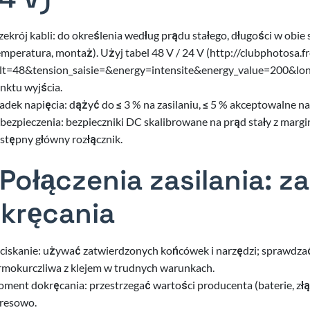
zekrój kabli: do określenia według prądu stałego, długości w obi
emperatura, montaż). Użyj tabel 48 V / 24 V (http://clubphotosa.f
lt=48&tension_saisie=&energy=intensite&energy_value=200&lon
nktu wyjścia.
adek napięcia: dążyć do ≤ 3 % na zasilaniu, ≤ 5 % akceptowalne na
bezpieczenia: bezpieczniki DC skalibrowane na prąd stały z margin
stępny główny rozłącznik.
 Połączenia zasilania: 
kręcania
ciskanie: używać zatwierdzonych końcówek i narzędzi; sprawdzać 
rmokurczliwa z klejem w trudnych warunkach.
ment dokręcania: przestrzegać wartości producenta (baterie, złąc
resowo.