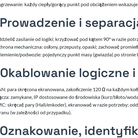
grzewanie: każdy ciepły/gorący punkt pod obciążeniem wskazuje n
 Prowadzenie i separacj
dzielić zasilanie od logiki; krzyżować pod kątem 90° w razie potrz
hrona mechaniczna: osłony, przepusty, opaski; zachować promień 
iemienie/podwozie: pojedynczy punkt masy (gwiazda) po stronie ba
 Okablowanie logiczne i
N: para skręcona ekranowana, zakończenie 120 Ω na każdym końcu
ącza: zamykane, IP dostosowane do środowiska (kurz/błoto/woda);
C: skręcać pary (Hall/enkoder), ekranować w razie potrzeby; oddali
ranu (w zależności od przypadku).
 Oznakowanie, identyfi