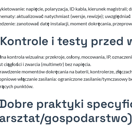
ykietowanie: napięcie, polaryzacja, ID kabla, kierunek magistrali;
hematy: aktualizować natychmiast (wersje, rewizje); uwzględniać 
edzenie: zanotować datę instalacji, moment dokręcania, przepro
 Kontrole i testy przed 
łna kontrola wizualna: przekroje, osłony, mocowania, IP, oznaczeni
st ciągłości i zwarcia (multimetr) bez napięcia.
rawdzenie momentów dokręcania na baterii, kontrolerze, złączach
opniowe włączanie zasilania: ograniczone zasilanie/tymczasowy b
rących punktów.
 Dobre praktyki specyf
arsztat/gospodarstwo)