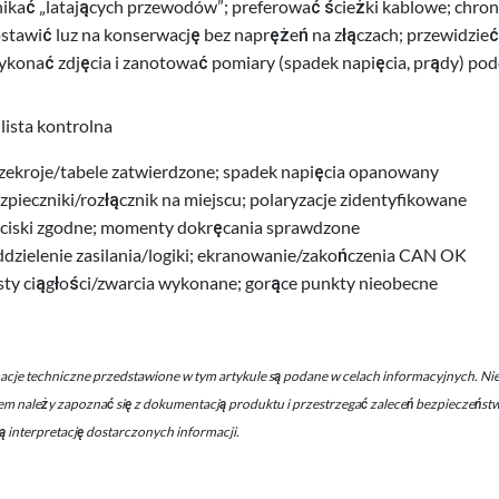
ikać „latających przewodów”; preferować ścieżki kablowe; chro
stawić luz na konserwację bez naprężeń na złączach; przewidzieć
konać zdjęcia i zanotować pomiary (spadek napięcia, prądy) pod
lista kontrolna
zekroje/tabele zatwierdzone; spadek napięcia opanowany
zpieczniki/rozłącznik na miejscu; polaryzacje zidentyfikowane
ciski zgodne; momenty dokręcania sprawdzone
dzielenie zasilania/logiki; ekranowanie/zakończenia CAN OK
sty ciągłości/zwarcia wykonane; gorące punkty nieobecne
acje techniczne przedstawione w tym artykule są podane w celach informacyjnych. Nie z
em należy zapoznać się z dokumentacją produktu i przestrzegać zaleceń bezpieczeńst
ą interpretację dostarczonych informacji.