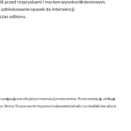
nić przed rozpryskami i myciem wysokociśnieniowym.
 odblokowanie opasek do interwencji.
czas odbioru.
astępują one oficjalnych instrukcji producentów. Przed instalacją, obsługą
wa. Strona Torque.works nie ponosi odpowiedzialności za niewłaściwe użycie