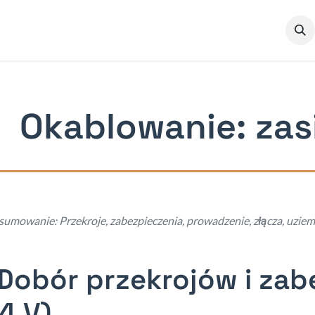
kumentacja
O nas
Okablowanie: zasi
umowanie: Przekroje, zabezpieczenia, prowadzenie, złącza, uziem
 Dobór przekrojów i zab
24 V)