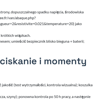
e strony, dopuszczalnego spadku napięcia, środowiska
ree.fr/van/abaque.php?
gueur=2&resistivite=0.021&temperature=20) jako
 krótkich wiązkach.
esem; umieścić bezpiecznik blisko bieguna + baterii;
zaciskanie i momenty
jakość (test wytrzymałości, kontrola wizualna); koszulka
za, szyny); ponowna kontrola po 50 h pracy, a następnie