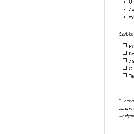
Un
Zo
Wy
Szybka 
Pr
Be
Za
Od
Te
*:
Inform
lub użyci
lub błędn