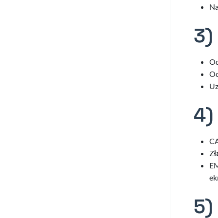
Na
3)
Od
Oc
Uz
4)
CA
Zł
EM
ek
5)