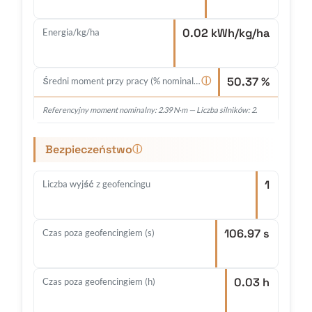
0.02 kWh/kg/ha
Energia/kg/ha
50.37 %
ⓘ
Średni moment przy pracy (% nominalnego)
Referencyjny moment nominalny: 2.39 N·m — Liczba silników: 2.
Bezpieczeństwo
ⓘ
1
Liczba wyjść z geofencingu
106.97 s
Czas poza geofencingiem (s)
0.03 h
Czas poza geofencingiem (h)