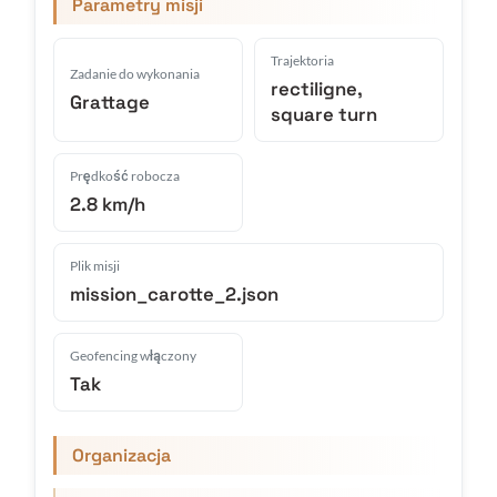
Parametry misji
Trajektoria
Zadanie do wykonania
rectiligne,
Grattage
square turn
Prędkość robocza
2.8 km/h
Plik misji
mission_carotte_2.json
Geofencing włączony
Tak
Organizacja