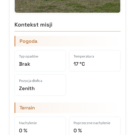
Kontekst misji
Pogoda
Typ opadów
Temperatura
Brak
17 °C
Pozycja słońca
Zenith
Terrain
Nachylenie
Poprzeczne nachylenie
0 %
0 %