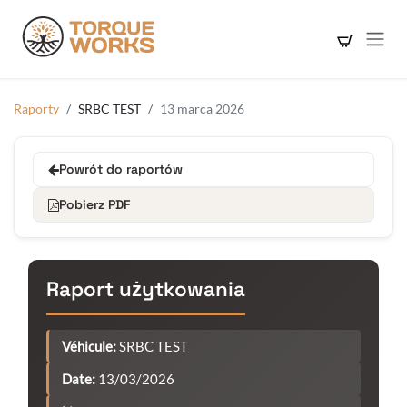
Skip to Content
Raporty
SRBC TEST
13 marca 2026
Powrót do raportów
Pobierz PDF
Raport użytkowania
Véhicule:
SRBC TEST
Date:
13/03/2026