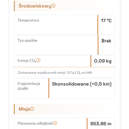
Środowiskowy
ⓘ
17 °C
Temperatura
Brak
Typ opadów
0.09 kg
ⓘ
Emisje CO₂
Zastosowany współczynnik emisji: 317 g CO₂ na kWh.
Skonsolidowane (<0,5 km)
Fragmentacja
działki
Misja
ⓘ
653.86 m
ⓘ
Planowana odległość