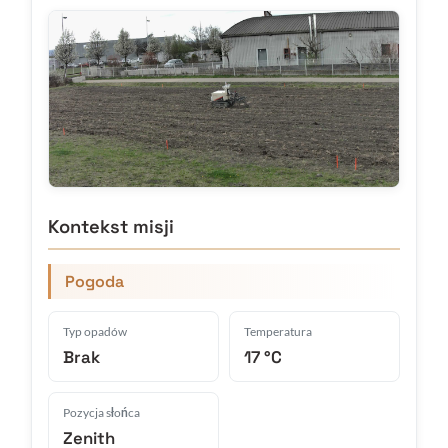
Kontekst misji
Pogoda
Typ opadów
Temperatura
Brak
17 °C
Pozycja słońca
Zenith