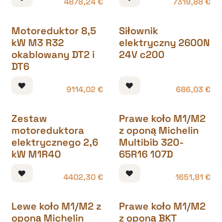
4878,24
€
7319,88
€
Motoreduktor 8,5
Siłownik
kW M3 R32
elektryczny 2600N
okablowany DT2 i
24V c200
DT6
9114,02
€
686,03
€
Zestaw
Prawe koło M1/M2
motoreduktora
z oponą Michelin
elektrycznego 2,6
Multibib 320-
kW M1R40
65R16 107D
4402,30
€
1651,81
€
Lewe koło M1/M2 z
Prawe koło M1/M2
oponą Michelin
z oponą BKT