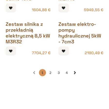
1604,88
€
5949,55
€
Zestaw silnika z
Zestaw elektro-
przekładnią
pompy
elektryczną 8,5 kW
hydraulicznej 5kW
M3R32
- 7cm3
7704,27
€
2190,49
€
1
2
3
4