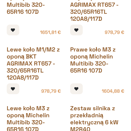
Multibib 320-
AGRIMAX RT657 -
65R16 107D
320/65R16TL
120A8/117D
1651,81
€
978,79
€
Lewe koło M1/M2 z
Prawe koło M3 z
oponą BKT
oponą Michelin
AGRIMAX RT657 -
Multibib 320-
320/65R16TL
65R16 107D
120A8/117D
978,79
€
1604,88
€
Lewe koło M3 z
Zestaw silnika z
oponą Michelin
przekładnią
Multibib 320-
elektryczną 6 kW
65R16 107D
M2R40