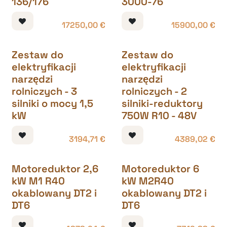
136/176
3000-76
17250,00
€
15900,00
€
Zestaw do
Zestaw do
elektryfikacji
elektryfikacji
narzędzi
narzędzi
rolniczych - 3
rolniczych - 2
silniki o mocy 1,5
silniki-reduktory
kW
750W R10 - 48V
3194,71
€
4389,02
€
Motoreduktor 2,6
Motoreduktor 6
kW M1 R40
kW M2R40
okablowany DT2 i
okablowany DT2 i
DT6
DT6