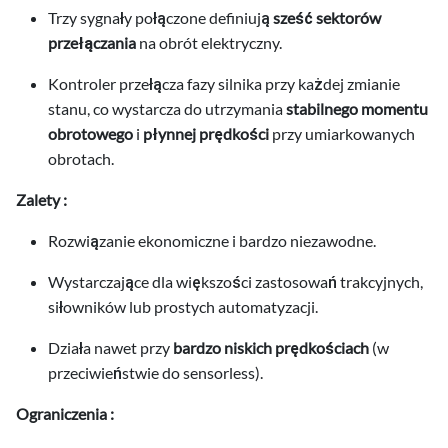
Trzy sygnały połączone definiują
sześć sektorów
.2026
przełączania
na obrót elektryczny.
.2026
Kontroler przełącza fazy silnika przy każdej zmianie
stanu, co wystarcza do utrzymania
stabilnego momentu
obrotowego
i
płynnej prędkości
przy umiarkowanych
obrotach.
ci
Zalety :
Rozwiązanie ekonomiczne i bardzo niezawodne.
Wystarczające dla większości zastosowań trakcyjnych,
siłowników lub prostych automatyzacji.
Działa nawet przy
bardzo niskich prędkościach
(w
przeciwieństwie do sensorless).
Ograniczenia :