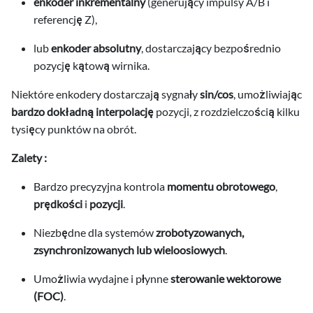
enkoder inkrementalny
(generujący impulsy A/B i
referencję Z),
lub
enkoder absolutny
, dostarczający bezpośrednio
pozycję kątową wirnika.
Niektóre enkodery dostarczają sygnały
sin/cos
, umożliwiając
bardzo dokładną interpolację
pozycji, z rozdzielczością kilku
tysięcy punktów na obrót.
Zalety :
Bardzo precyzyjna kontrola
momentu obrotowego
,
prędkości
i
pozycji
.
Niezbędne dla systemów
zrobotyzowanych,
zsynchronizowanych lub wieloosiowych
.
Umożliwia wydajne i płynne
sterowanie wektorowe
(FOC)
.