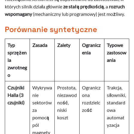
których silnik działa głównie
ze stałą prędkością
, a
rozruch
wspomagany
(mechaniczny lub programowy) jest możliwy.
Porównanie syntetyczne
Typ
Zasada
Zalety
Ogranicz
Typowe
sprzężen
enia
zastosow
ia
ania
zwrotneg
o
Czujniki
Wykrywa
Prostota,
Ogranicz
Trakcja,
Halla (3
nie
niezawod
ona
siłowniki,
czujniki)
sektorów
ność,
rozdzielc
standard
za
niski
zość
owa
pomocą
koszt
automat
pól
yzacja
magnety