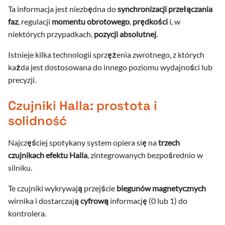
.2026
Ta informacja jest niezbędna do
synchronizacji przełączania
a
faz
, regulacji
momentu obrotowego
,
prędkości
i, w
.2026
.2026
niektórych przypadkach,
pozycji absolutnej
.
.2026
.2026
Istnieje kilka technologii sprzężenia zwrotnego, z których
.2026
a
każda jest dostosowana do innego poziomu wydajności lub
.2026
.2026
.2026
precyzji.
.2026
.2026
.2026
.2026
.2026
.2025
.2026
Czujniki Halla: prostota i
.2026
.2026
.2026
.2026
.2025
.2026
solidność
.2026
.2026
.2026
.2026
.2026
Najczęściej spotykany system opiera się na
trzech
.2026
.2026
czujnikach efektu Halla
, zintegrowanych bezpośrednio w
.2026
.2026
silniku.
.2026
.2026
Te czujniki wykrywają przejście
biegunów magnetycznych
.2026
wirnika i dostarczają
cyfrową
informację (0 lub 1) do
kontrolera.
.2026