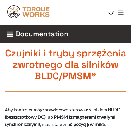
Skip to Content
Documentation
Czujniki i tryby sprzężenia
zwrotnego dla silników
BLDC/PMSM*
Aby kontroler mógł prawidłowo sterować silnikiem
BLDC
a
(bezszczotkowy DC)
lub
PMSM (z magnesami trwałymi
synchronicznymi)
, musi stale znać
pozycję wirnika
.
a