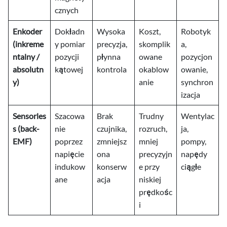
cznych
Enkoder
Dokładn
Wysoka
Koszt,
Robotyk
(inkreme
y pomiar
precyzja,
skomplik
a,
ntalny /
pozycji
płynna
owane
pozycjon
absolutn
kątowej
kontrola
okablow
owanie,
y)
anie
synchron
izacja
Sensorles
Szacowa
Brak
Trudny
Wentylac
s (back-
nie
czujnika,
rozruch,
ja,
EMF)
poprzez
zmniejsz
mniej
pompy,
napięcie
ona
precyzyjn
napędy
indukow
konserw
e przy
ciągłe
ane
acja
niskiej
prędkośc
i