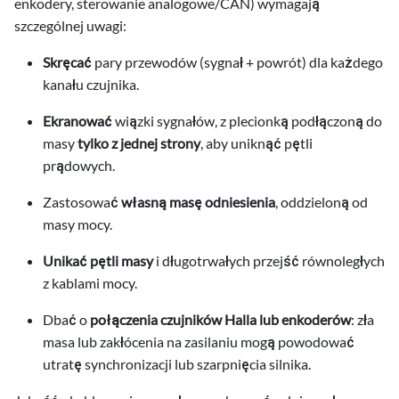
enkodery, sterowanie analogowe/CAN) wymagają
szczególnej uwagi:
Skręcać
pary przewodów (sygnał + powrót) dla każdego
kanału czujnika.
Ekranować
wiązki sygnałów, z plecionką podłączoną do
masy
tylko z jednej strony
, aby uniknąć pętli
prądowych.
Zastosować
własną masę odniesienia
, oddzieloną od
masy mocy.
Unikać pętli masy
i długotrwałych przejść równoległych
z kablami mocy.
Dbać o
połączenia czujników Halla lub enkoderów
: zła
masa lub zakłócenia na zasilaniu mogą powodować
utratę synchronizacji lub szarpnięcia silnika.