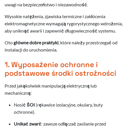
.2026
uwagi na bezpieczeństwo i niezawodność.
a
.2026
Wysokie natężenia, zjawiska termiczne i zakłócenia
.2026
elektromagnetyczne wymagają rygorystycznego wdrożenia,
.2026
.2026
aby uniknąć awarii i zapewnić długowieczność systemu.
.2026
a
.2026
.2026
.2026
Oto
główne dobre praktyki
, które należy przestrzegać od
.2026
.2026
instalacji do uruchomienia.
.2026
.2026
.2026
.2025
.2026
.2026
.2026
1. Wyposażenie ochronne i
.2026
.2026
.2025
.2026
.2026
podstawowe środki ostrożności
.2026
.2026
.2026
.2026
.2026
Przed jakąkolwiek manipulacją elektryczną lub
.2026
.2026
mechaniczną:
.2026
.2026
.2026
Nosić
ŚOI
(rękawice izolacyjne, okulary, buty
.2026
ochronne).
.2026
Unikać zwarć
: zawsze odłączać zasilanie przed