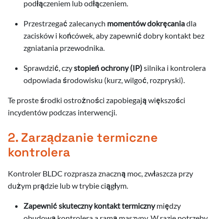
podłączeniem lub odłączeniem.
.2026
Przestrzegać zalecanych
momentów dokręcania
dla
.2026
zacisków i końcówek, aby zapewnić dobry kontakt bez
zgniatania przewodnika.
Sprawdzić, czy
stopień ochrony (IP)
silnika i kontrolera
odpowiada środowisku (kurz, wilgoć, rozpryski).
ci
Te proste środki ostrożności zapobiegają większości
incydentów podczas interwencji.
2. Zarządzanie termiczne
kontrolera
Kontroler BLDC rozprasza znaczną moc, zwłaszcza przy
dużym prądzie lub w trybie ciągłym.
Zapewnić skuteczny kontakt termiczny
między
obudową kontrolera a ramą maszyny. W razie potrzeby