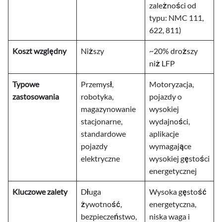
zależności od
typu: NMC 111,
622, 811)
Koszt względny
Niższy
~20% droższy
niż LFP
Typowe
Przemysł,
Motoryzacja,
zastosowania
robotyka,
pojazdy o
magazynowanie
wysokiej
stacjonarne,
wydajności,
standardowe
aplikacje
pojazdy
wymagające
elektryczne
wysokiej gęstości
energetycznej
Kluczowe zalety
Długa
Wysoka gęstość
żywotność,
energetyczna,
bezpieczeństwo,
niska waga i