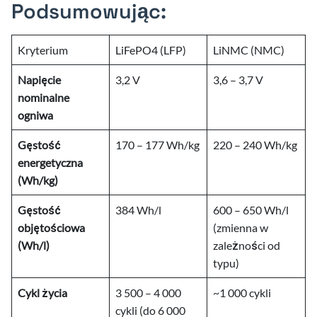
Podsumowując:
Kryterium
LiFePO4 (LFP)
LiNMC (NMC)
Napięcie
3,2 V
3,6 – 3,7 V
nominalne
ogniwa
Gęstość
170 – 177 Wh/kg
220 – 240 Wh/kg
energetyczna
(Wh/kg)
Gęstość
384 Wh/l
600 – 650 Wh/l
objętościowa
(zmienna w
(Wh/l)
zależności od
typu)
Cykl życia
3 500 – 4 000
~1 000 cykli
cykli (do 6 000