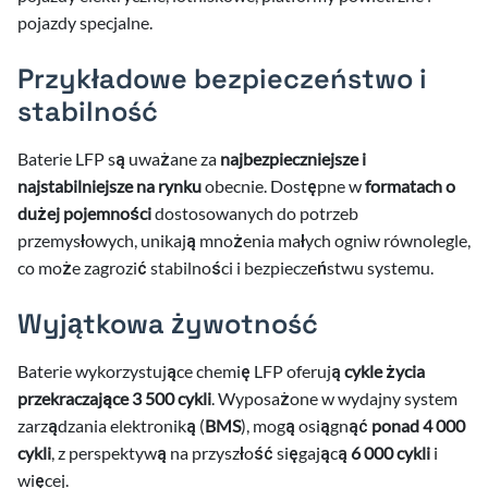
.2026
pojazdy specjalne.
.2026
Przykładowe bezpieczeństwo i
stabilność
Baterie LFP są uważane za
najbezpieczniejsze i
najstabilniejsze na rynku
obecnie. Dostępne w
formatach o
ci
dużej pojemności
dostosowanych do potrzeb
przemysłowych, unikają mnożenia małych ogniw równolegle,
co może zagrozić stabilności i bezpieczeństwu systemu.
Wyjątkowa żywotność
Baterie wykorzystujące chemię LFP oferują
cykle życia
przekraczające 3 500 cykli
. Wyposażone w wydajny system
zarządzania elektroniką (
BMS
), mogą osiągnąć
ponad 4 000
cykli
, z perspektywą na przyszłość sięgającą
6 000 cykli
i
więcej.