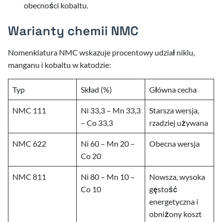
obecności kobaltu.
Warianty chemii NMC
Nomenklatura NMC wskazuje procentowy udział niklu,
manganu i kobaltu w katodzie:
Typ
Skład (%)
Główna cecha
NMC 111
Ni 33,3 – Mn 33,3
Starsza wersja,
– Co 33,3
rzadziej używana
NMC 622
Ni 60 – Mn 20 –
Obecna wersja
Co 20
NMC 811
Ni 80 – Mn 10 –
Nowsza, wysoka
Co 10
gęstość
energetyczna i
obniżony koszt