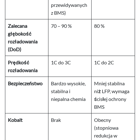
przewidywanych
z BMS)
Zalecana
70 – 90 %
80 %
głębokość
rozładowania
(DoD)
Prędkość
1C do 3C
1C do 2C
rozładowania
Bezpieczeństwo
Bardzo wysokie,
Mniej stabilna
stabilna i
niż LFP, wymaga
niepalna chemia
ścisłej ochrony
BMS
Kobalt
Brak
Obecny
(stopniowa
redukcja w