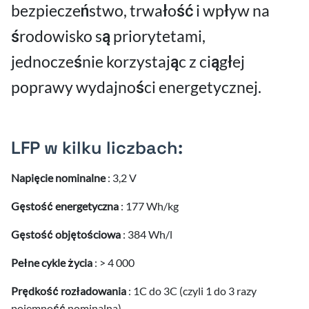
bezpieczeństwo, trwałość i wpływ na
środowisko są priorytetami,
jednocześnie korzystając z ciągłej
poprawy wydajności energetycznej.
LFP w kilku liczbach:
Napięcie nominalne
: 3,2 V
Gęstość energetyczna
: 177 Wh/kg
Gęstość objętościowa
: 384 Wh/l
Pełne cykle życia
: > 4 000
Prędkość rozładowania
: 1C do 3C (czyli 1 do 3 razy
pojemność nominalna)