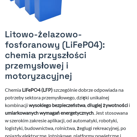
.2026
a
.2026
.2026
.2026
.2026
Litowo-żelazowo-
.2026
a
fosforanowy (LiFePO4):
.2026
.2026
.2026
.2026
.2026
chemia przyszłości
.2026
.2026
.2026
.2025
.2026
przemysłowej i
.2026
.2026
.2026
.2026
.2025
.2026
motoryzacyjnej
.2026
.2026
.2026
.2026
.2026
.2026
Chemia
LiFePO4 (LFP)
szczególnie dobrze odpowiada na
.2026
.2026
potrzeby sektora przemysłowego, dzięki unikalnej
.2026
kombinacji
wysokiego bezpieczeństwa
,
długiej żywotności
i
.2026
.2026
umiarkowanych wymagań energetycznych
. Jest stosowana
.2026
w szerokim zakresie aplikacji, od automatyki, robotyki,
logistyki, budownictwa, rolnictwa, żeglugi rekreacyjnej, po
.2026
pojazdy elektryczne, lotniskowe, platformy powietrzne i