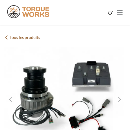
Se rendre au contenu
Tous les produits