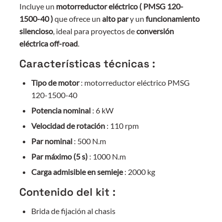
Incluye un
motorreductor eléctrico ( PMSG 120-
1500-40 )
que ofrece un
alto par
y un
funcionamiento
silencioso
, ideal para proyectos de
conversión
eléctrica off-road
.
Características técnicas :
Tipo de motor
: motorreductor eléctrico PMSG
120-1500-40
Potencia nominal
: 6 kW
Velocidad de rotación
: 110 rpm
Par nominal
: 500 N.m
Par máximo (5 s)
: 1000 N.m
Carga admisible en semieje
: 2000 kg
Contenido del kit :
Brida de fijación al chasis