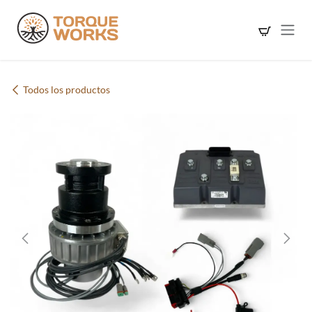
Ir al contenido
Todos los productos