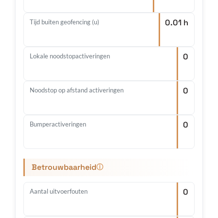
0.01 h
Tijd buiten geofencing (u)
0
Lokale noodstopactiveringen
0
Noodstop op afstand activeringen
0
Bumperactiveringen
Betrouwbaarheid
ⓘ
0
Aantal uitvoerfouten