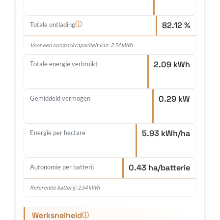
82.12 %
ⓘ
Totale ontlading
Voor een accupackcapaciteit van: 2.54 kWh
2.09 kWh
Totale energie verbruikt
0.29 kW
Gemiddeld vermogen
5.93 kWh/ha
Energie per hectare
0.43 ha/batterie
Autonomie per batterij
Referentie batterij: 2.54 kWh
Werksnelheid
ⓘ