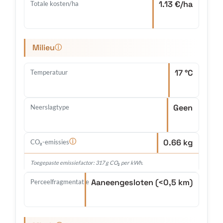
1.13 €/ha
Totale kosten/ha
Milieu
ⓘ
17 °C
Temperatuur
Geen
Neerslagtype
0.66 kg
ⓘ
CO₂-emissies
Toegepaste emissiefactor: 317 g CO₂ per kWh.
Aaneengesloten (<0,5 km)
Perceelfragmentatie