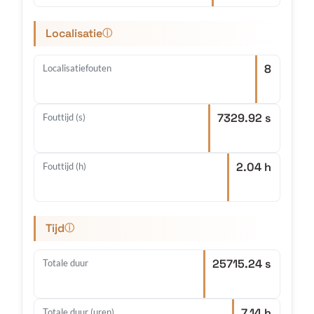
Localisatie
ⓘ
8
Localisatiefouten
7329.92 s
Fouttijd (s)
2.04 h
Fouttijd (h)
Tijd
ⓘ
25715.24 s
Totale duur
7.14 h
Totale duur (uren)