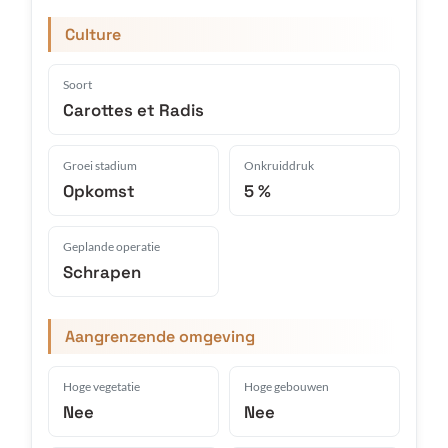
Culture
Soort
Carottes et Radis
Groei stadium
Onkruiddruk
Opkomst
5 %
Geplande operatie
Schrapen
Aangrenzende omgeving
Hoge vegetatie
Hoge gebouwen
Nee
Nee