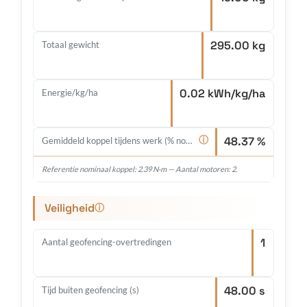
295.00 kg
Totaal gewicht
0.02 kWh/kg/ha
Energie/kg/ha
48.37 %
ⓘ
Gemiddeld koppel tijdens werk (% nominaal)
Referentie nominaal koppel: 2.39 N·m — Aantal motoren: 2.
Veiligheid
ⓘ
1
Aantal geofencing-overtredingen
48.00 s
Tijd buiten geofencing (s)