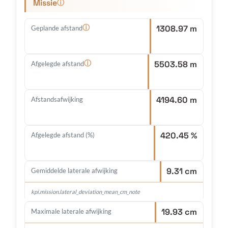
Missie
ⓘ
1308.97 m
ⓘ
Geplande afstand
5503.58 m
ⓘ
Afgelegde afstand
4194.60 m
Afstandsafwijking
420.45 %
Afgelegde afstand (%)
9.31 cm
Gemiddelde laterale afwijking
kpi.mission.lateral_deviation_mean_cm_note
19.93 cm
Maximale laterale afwijking