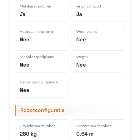
Metalen structuren
Gracht of talud
Ja
Ja
Hoogspanningslijnen
Woongebied
Nee
Nee
School of speelplaats
Wegen
Nee
Nee
Gebied zonder netwerk
Nee
Robotconfiguratie
Gewicht van de robot
Breedte van de robot
280 kg
0.64 m