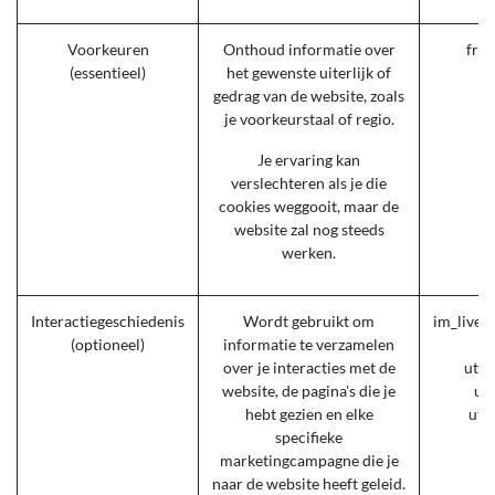
Voorkeuren
Onthoud informatie over
fro
(essentieel)
het gewenste uiterlijk of
gedrag van de website, zoals
je voorkeurstaal of regio.
Je ervaring kan
verslechteren als je die
cookies weggooit, maar de
website zal nog steeds
werken.
Interactiegeschiedenis
Wordt gebruikt om
im_livec
(optioneel)
informatie te verzamelen
over je interacties met de
utm
website, de pagina's die je
ut
hebt gezien en elke
utm
specifieke
marketingcampagne die je
naar de website heeft geleid.