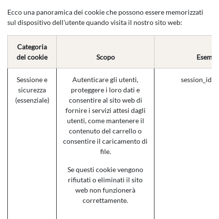
Ecco una panoramica dei cookie che possono essere memorizzati
sul dispositivo dell'utente quando visita il nostro sito web:
Categoria
del cookie
Scopo
Esempi
Sessione e
Autenticare gli utenti,
session_id (
sicurezza
proteggere i loro dati e
(essenziale)
consentire al sito web di
fornire i servizi attesi dagli
utenti, come mantenere il
contenuto del carrello o
consentire il caricamento di
file.
Se questi cookie vengono
rifiutati o eliminati il sito
web non funzionerà
correttamente.