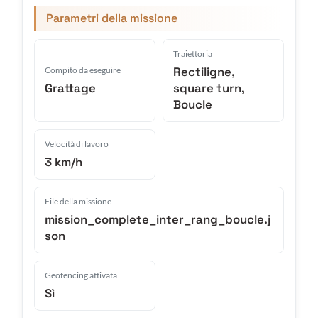
Parametri della missione
Traiettoria
Rectiligne,
Compito da eseguire
Grattage
square turn,
Boucle
Velocità di lavoro
3 km/h
File della missione
mission_complete_inter_rang_boucle.j
son
Geofencing attivata
Sì