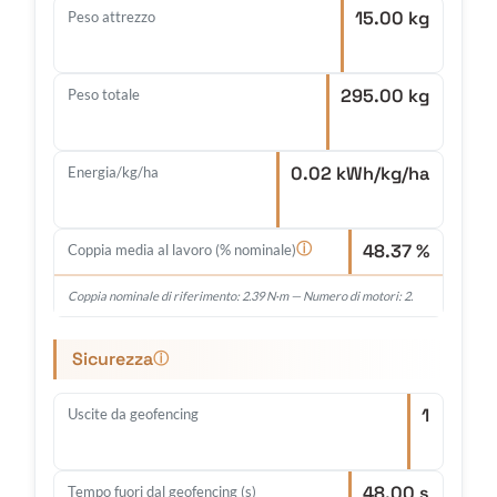
15.00 kg
Peso attrezzo
295.00 kg
Peso totale
0.02 kWh/kg/ha
Energia/kg/ha
48.37 %
ⓘ
Coppia media al lavoro (% nominale)
Coppia nominale di riferimento: 2.39 N·m — Numero di motori: 2.
Sicurezza
ⓘ
1
Uscite da geofencing
48.00 s
Tempo fuori dal geofencing (s)