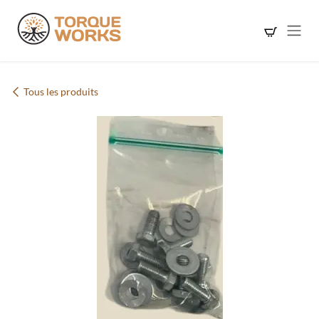
Se rendre au contenu
Tous les produits