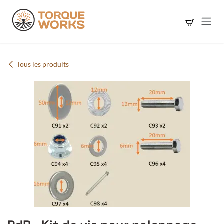
Se rendre au contenu
Tous les produits