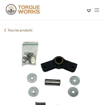
Se rendre au contenu
Tous les produits