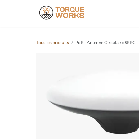
Se rendre au contenu
Produits
Do
Tous les produits
PdR - Antenne Circulaire SRBC