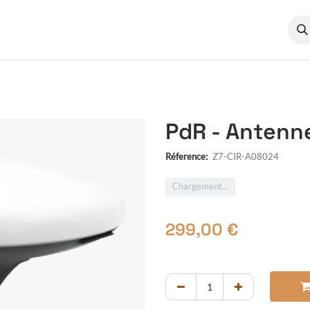
cumentation
Qui sommes-nous ?
PdR - Antenne
Réference:
Z7-CIR-A08024
Chargement...
299,00
€