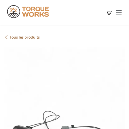
Se rendre au contenu
Tous les produits