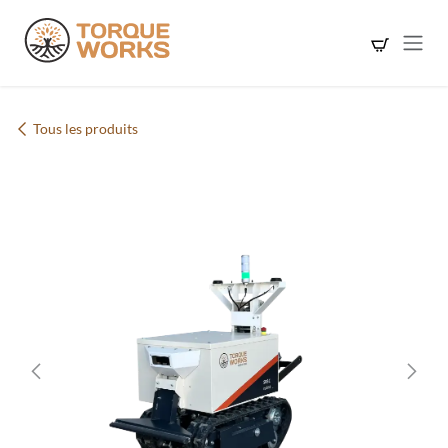
Se rendre au contenu
Tous les produits