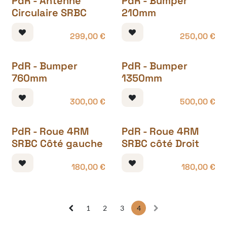
PdR - Antenne
PdR - Bumper
Circulaire SRBC
210mm
299,00
€
250,00
€
PdR - Bumper
PdR - Bumper
760mm
1350mm
300,00
€
500,00
€
PdR - Roue 4RM
PdR - Roue 4RM
SRBC Côté gauche
SRBC côté Droit
180,00
€
180,00
€
1
2
3
4