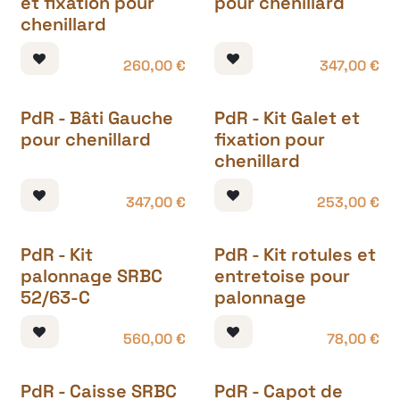
et fixation pour
pour chenillard
chenillard
260,00
€
347,00
€
PdR - Bâti Gauche
PdR - Kit Galet et
pour chenillard
fixation pour
chenillard
347,00
€
253,00
€
PdR - Kit
PdR - Kit rotules et
palonnage SRBC
entretoise pour
52/63-C
palonnage
560,00
€
78,00
€
PdR - Caisse SRBC
PdR - Capot de