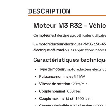
DESCRIPTION
Moteur M3 R32 – Véhic
Ce
moteur
est destiné aux véhicules utilitai
Ce
motoréducteur électrique (PMSG 150-45
électrique off-road
ou les applications nécess
Caractéristiques techniqu
Type de moteur
: motoréducteur électr
Puissance nominale
: 8,5 kW
Vitesse de rotation
: 90 tr/min
Couple nominal
: 850 N·m
Couple maximal (5 s)
: 1800 N·m
Charge admissible sur 1/2 essieu
: 4000 k