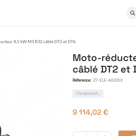
cumentation
Qui sommes-nous ?
ucteur 8,5 kW M3 R32 câblé DT2 et DT6
Moto-réducte
câblé DT2 et
Réference:
Z7-ELE-A02002
Chargement...
9 114,02
€