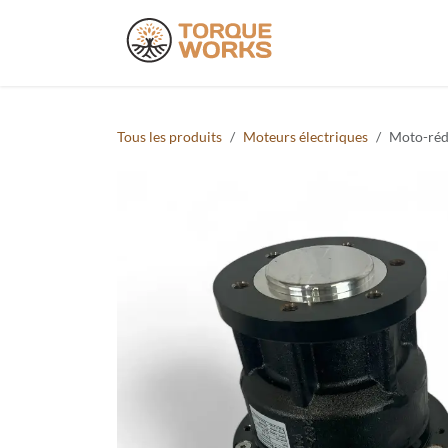
Se rendre au contenu
Produits
Do
Tous les produits
Moteurs électriques
Moto-réd