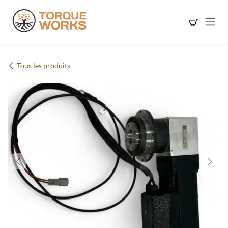
Se rendre au contenu
Tous les produits