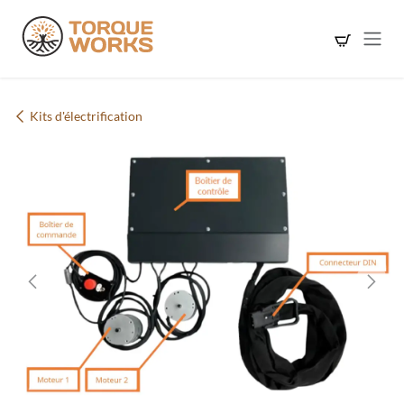
Se rendre au contenu
Kits d'électrification