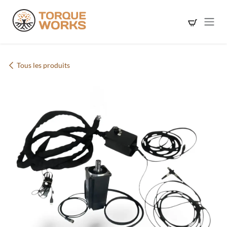
Se rendre au contenu
Tous les produits