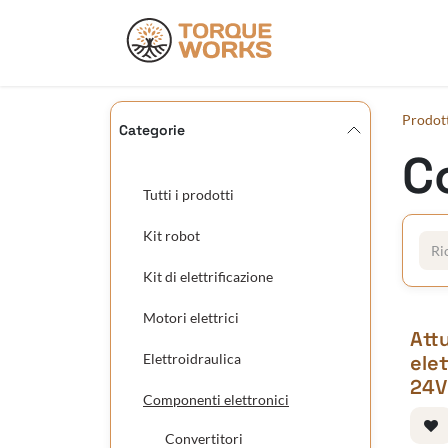
Passa al contenuto
Prodotti
Doc
Prodot
Categorie
C
Tutti i prodotti
Kit robot
Kit di elettrificazione
Motori elettrici
Att
Elettroidraulica
ele
24V
Componenti elettronici
Convertitori