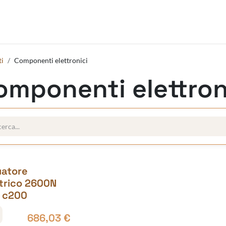
umentazione
Chi siamo
ti
Componenti elettronici
omponenti elettron
uatore
ttrico 2600N
 c200
686,03
€