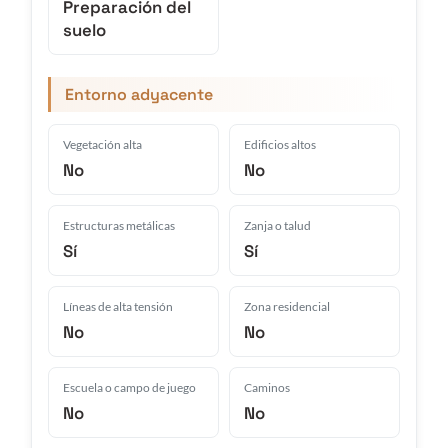
Preparación del
suelo
Entorno adyacente
Vegetación alta
Edificios altos
No
No
Estructuras metálicas
Zanja o talud
Sí
Sí
Líneas de alta tensión
Zona residencial
No
No
Escuela o campo de juego
Caminos
No
No