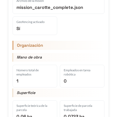
Archivo de la misión
mission_carotte_complete.json
Geofencing activado
Sí
Organización
Mano de obra
Número total de
Empleados en tarea
empleados
robótica
1
0
Superficie
Superficie teórica de la
Superficie de parcela
parcela
trabajada
0.06 ha
0.0723 ha