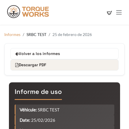
Ir al contenido
Informes
SRBC TEST
25 de febrero de 2026
Volver a los informes
Descargar PDF
Informe de uso
Véhicule:
SRBC TEST
Date:
25/02/2026