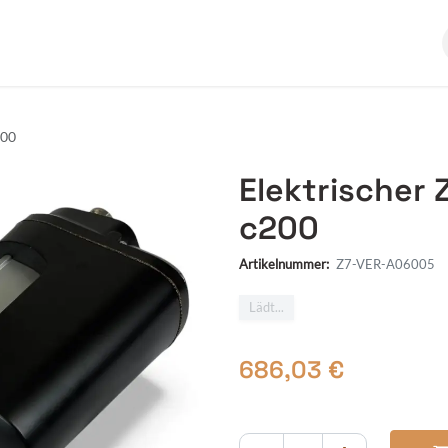
kumentation
Über uns
200
Elektrischer 
c200
Artikelnummer:
Z7-VER-A06005
Lädt...
686,03
€