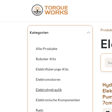
Zum Inhalt springen
Produkte
Do
Produk
Kategorien
E
Alle Produkte
Roboter-Kits
Elektrifizierungs-Kits
Elektromotoren
Hyd
Elektrohydraulik
Ele
Pum
Elektronische Komponenten
7c
Rads