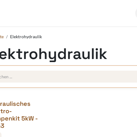
kumentation
Über uns
te
Elektrohydraulik
lektrohydraulik
raulisches
ktro-
penkit 5kW -
m3