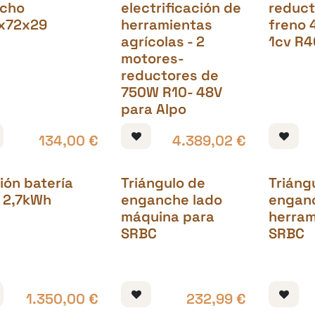
cho
electrificación de
reduct
x72x29
herramientas
freno 
agrícolas - 2
1cv R4
motores-
reductores de
750W R10- 48V
para Alpo
134,00
€
4.389,02
€
ión batería
Triángulo de
Triáng
 2,7kWh
enganche lado
engan
máquina para
herram
SRBC
SRBC
1.350,00
€
232,99
€