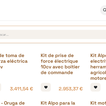
ocumentación
Quiénes somos
 de toma de
Kit de prise de
Kit Alp
rza eléctrica
force électrique
electr
cv
10cv avec boitier
herram
de commande
agrícol
motore
3.411,54
€
2.953,37
€
 - Oruga de
Kit Alpo para la
Kit mo