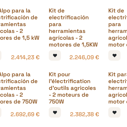
Alpo para la
Kit de
Kit de
trificación de
electrificación
electr
ramientas
para
para
colas - 2
herramientas
herram
ores de 1,5 kW
agrícolas - 2
agrícol
motores de 1,5KW
motor 
2.414,23
€
2.246,09
€
Alpo para la
Kit pour
Kit par
trificación de
l'électrification
electr
ramientas
d'outils agricoles
herram
colas - 2
- 2 moteurs de
agrícol
ores de 750W
750W
motor
2.692,69
€
2.382,38
€