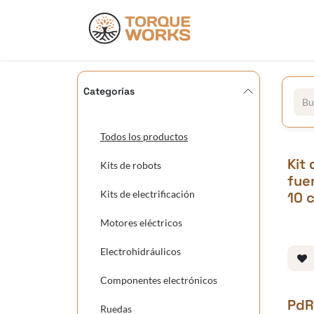
Ir al contenido
Productos
D
Categorías
Todos los productos
Kit
Kits de robots
fue
Kits de electrificación
10 
Motores eléctricos
Electrohidráulicos
Componentes electrónicos
PdR
Ruedas