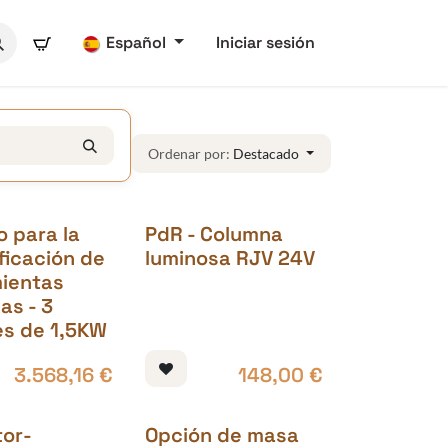
Español
Iniciar sesión
Ordenar por:
Destacado
o para la
PdR - Columna
ificación de
luminosa RJV 24V
ientas
as - 3
s de 1,5KW
3.568,16
€
148,00
€
tor-
Opción de masa