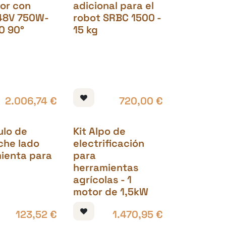
or con
adicional para el
48V 750W-
robot SRBC 1500 -
0 90°
15 kg
2.006,74
€
720,00
€
ulo de
Kit Alpo de
che lado
electrificación
ienta para
para
herramientas
agrícolas - 1
motor de 1,5kW
123,52
€
1.470,95
€