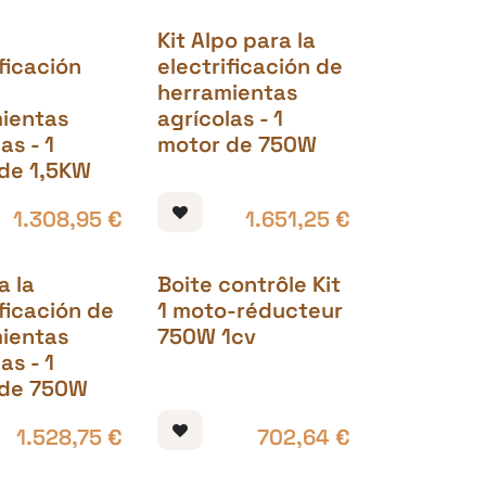
Kit Alpo para la
ificación
electrificación de
herramientas
ientas
agrícolas - 1
as - 1
motor de 750W
de 1,5KW
1.308,95
€
1.651,25
€
a la
Boite contrôle Kit
ificación de
1 moto-réducteur
ientas
750W 1cv
as - 1
 de 750W
1.528,75
€
702,64
€