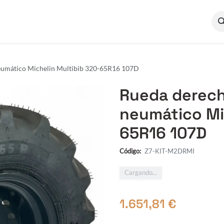
ocumentación
Quiénes somos
umático Michelin Multibib 320-65R16 107D
Rueda derec
neumático Mi
65R16 107D
Código:
Z7-KIT-M2DRMI
Cargando...
1.651,81
€