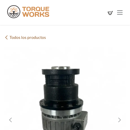
Ir al contenido
Todos los productos