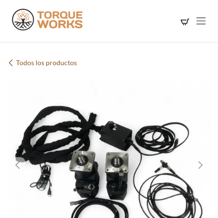
Ir al contenido
Todos los productos