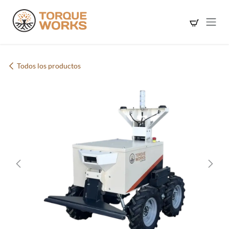
Ir al contenido
Todos los productos