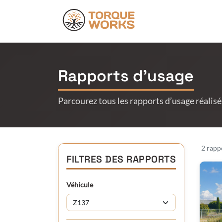
Se rendre au contenu
Produits
Do
Rapports d’usage
Parcourez tous les rapports d’usage réalisé
2 rappo
FILTRES DES RAPPORTS
Véhicule