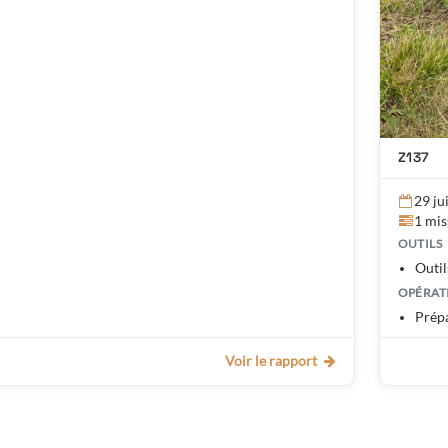
Z137
29 ju
1 mis
OUTILS
Outil
OPÉRAT
Prépa
Voir le rapport