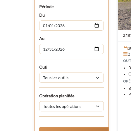
Période
Du
Z13
Au
3
2
OUT
Outil
B
O
OPÉ
B
P
Opération planifiée